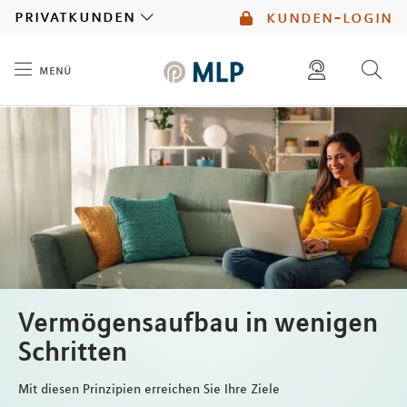
MLP
privatkunden
kunden-login
menü
Inhalt
diese website durchsuchen
mlp berater finden
Vermögensaufbau in wenigen
Schritten
Mit diesen Prinzipien erreichen Sie Ihre Ziele