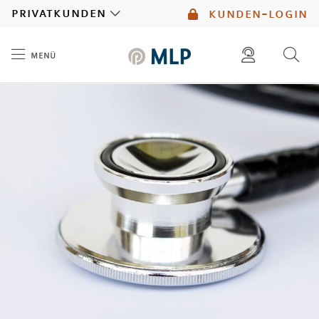
MLP
privatkunden
kunden-login
menü
Inhalt
diese website durchsuchen
mlp berater finden