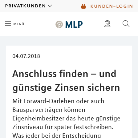
MLP
privatkunden
kunden-login
menü
Inhalt
diese website durchsuchen
mlp berater finden
04.07.2018
Anschluss finden – und
günstige Zinsen sichern
Mit Forward-Darlehen oder auch
Bausparverträgen können
Eigenheimbesitzer das heute günstige
Zinsniveau für später festschreiben.
Was jeder bei der Entscheidung