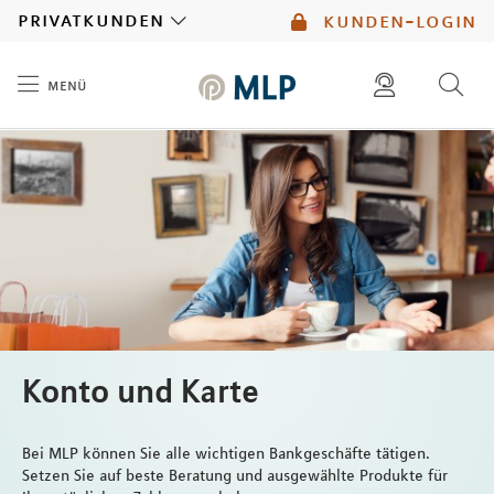
MLP
privatkunden
kunden-login
menü
Inhalt
diese website durchsuchen
mlp berater finden
Konto und Karte
Bei MLP können Sie alle wichtigen Bankgeschäfte tätigen.
Setzen Sie auf beste Beratung und ausgewählte Produkte für