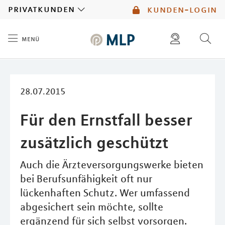
MLP
privatkunden
kunden-login
menü
Inhalt
diese website durchsuchen
mlp berater finden
28.07.2015
Für den Ernstfall besser
zusätzlich geschützt
Auch die Ärzteversorgungswerke bieten
bei Berufsunfähigkeit oft nur
lückenhaften Schutz. Wer umfassend
abgesichert sein möchte, sollte
ergänzend für sich selbst vorsorgen.