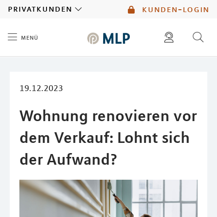
MLP
privatkunden
kunden-login
menü
Inhalt
diese website durchsuchen
mlp berater finden
19.12.2023
Wohnung renovieren vor
dem Verkauf: Lohnt sich
der Aufwand?