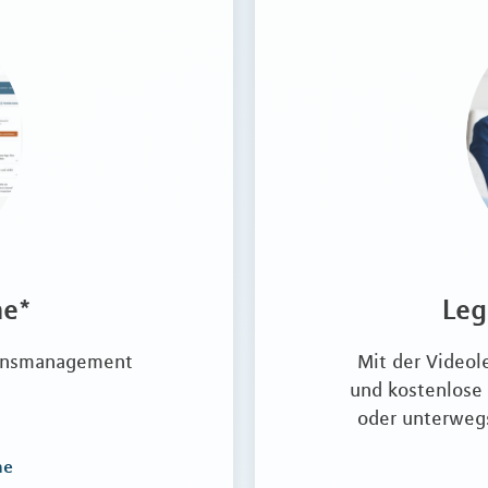
me*
Leg
gensmanagement
Mit der Videol
und kostenlose
oder unterwegs
me