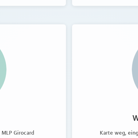
W
r MLP Girocard
Karte weg, eing