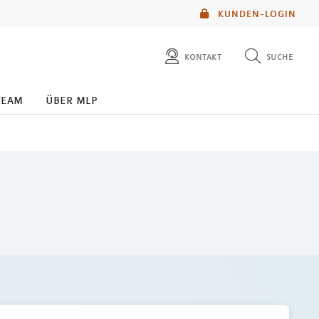
KUNDEN-LOGIN
kontakt
suche
diese website durchsuchen
team
über mlp
mlp berater finden